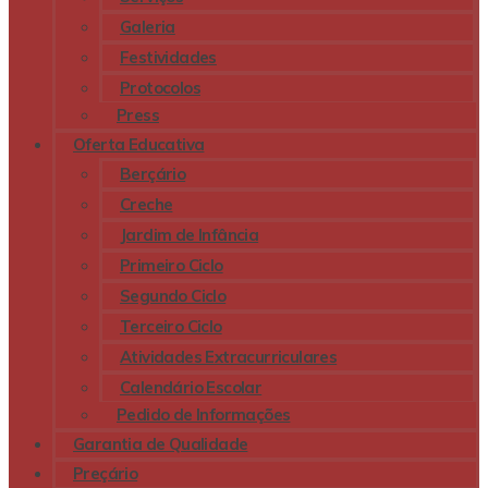
Galeria
Festividades
Protocolos
Press
Oferta Educativa
Berçário
Creche
Jardim de Infância
Primeiro Ciclo
Segundo Ciclo
Terceiro Ciclo
Atividades Extracurriculares
Calendário Escolar
Pedido de Informações
Garantia de Qualidade
Preçário