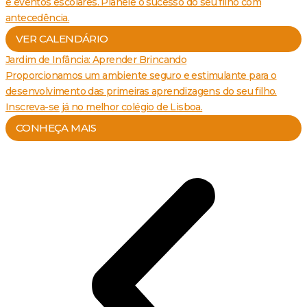
e eventos escolares. Planeie o sucesso do seu filho com
antecedência.
VER CALENDÁRIO
Jardim de Infância: Aprender Brincando
Proporcionamos um ambiente seguro e estimulante para o
desenvolvimento das primeiras aprendizagens do seu filho.
Inscreva-se já no melhor colégio de Lisboa.
CONHEÇA MAIS