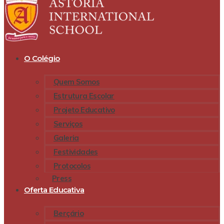
O Colégio
Quem Somos
Estrutura Escolar
Projeto Educativo
Serviços
Galeria
Festividades
Protocolos
Press
Oferta Educativa
Berçário