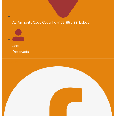
Av. Almirante Gago Coutinho nº 73, 86 e 88, Lisboa
Área
Reservada
Facebook