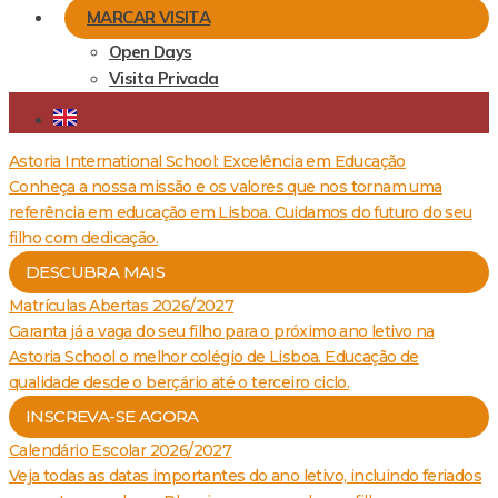
MARCAR VISITA
Open Days
Visita Privada
Astoria International School: Excelência em Educação
Conheça a nossa missão e os valores que nos tornam uma
referência em educação em Lisboa. Cuidamos do futuro do seu
filho com dedicação.
DESCUBRA MAIS
Matrículas Abertas 2026/2027
Garanta já a vaga do seu filho para o próximo ano letivo na
Astoria School o melhor colégio de Lisboa. Educação de
qualidade desde o berçário até o terceiro ciclo.
INSCREVA-SE AGORA
Calendário Escolar 2026/2027
Veja todas as datas importantes do ano letivo, incluindo feriados