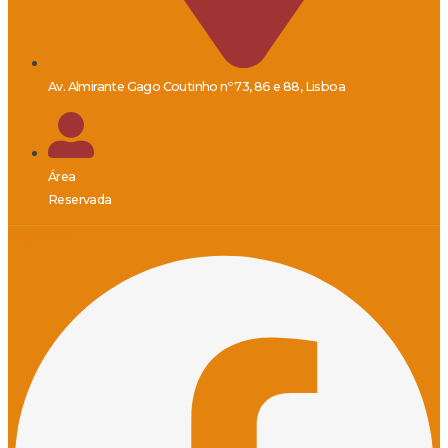
Av. Almirante Gago Coutinho nº 73, 86 e 88, Lisboa
Área
Reservada
Facebook