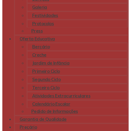
Galeria
Festividades
Protocolos
Press
Oferta Educativa
Berçário
Creche
Jardim de Infância
Primeiro Ciclo
Segundo Ciclo
Terceiro Ciclo
Atividades Extracurriculares
Calendário Escolar
Pedido de Informações
Garantia de Qualidade
Preçário