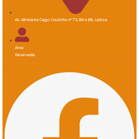
Av. Almirante Gago Coutinho nº 73, 86 e 88, Lisboa
Área
Reservada
Facebook