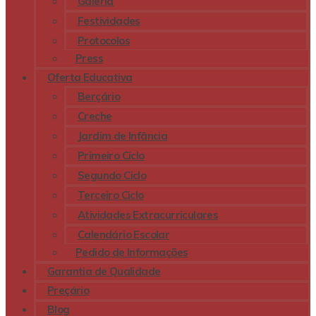
Galeria
Festividades
Protocolos
Press
Oferta Educativa
Berçário
Creche
Jardim de Infância
Primeiro Ciclo
Segundo Ciclo
Terceiro Ciclo
Atividades Extracurriculares
Calendário Escolar
Pedido de Informações
Garantia de Qualidade
Preçário
Blog