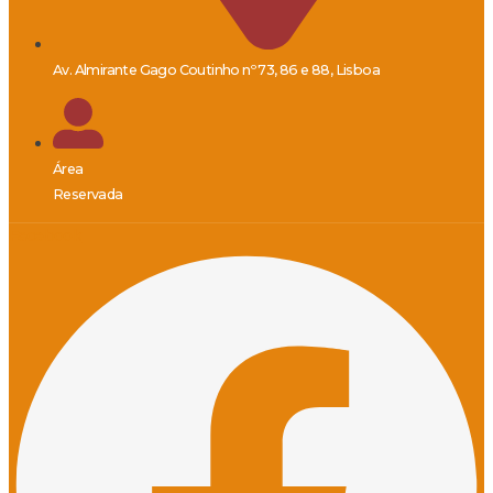
Av. Almirante Gago Coutinho nº 73, 86 e 88, Lisboa
Área
Reservada
Facebook