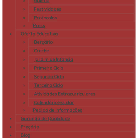
Galeria
Festividades
Protocolos
Press
Oferta Educativa
Berçário
Creche
Jardim de Infância
Primeiro Ciclo
Segundo Ciclo
Terceiro Ciclo
Atividades Extracurriculares
Calendário Escolar
Pedido de Informações
Garantia de Qualidade
Preçário
Blog