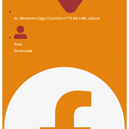
Av. Almirante Gago Coutinho nº 73, 86 e 88, Lisboa
Área
Reservada
Facebook