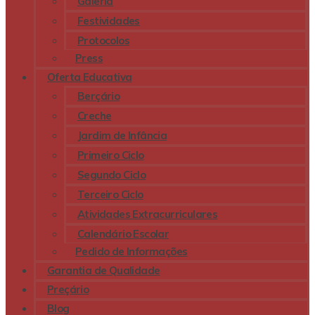
Galeria
Festividades
Protocolos
Press
Oferta Educativa
Berçário
Creche
Jardim de Infância
Primeiro Ciclo
Segundo Ciclo
Terceiro Ciclo
Atividades Extracurriculares
Calendário Escolar
Pedido de Informações
Garantia de Qualidade
Preçário
Blog