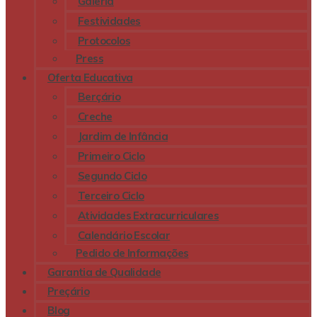
Galeria
Festividades
Protocolos
Press
Oferta Educativa
Berçário
Creche
Jardim de Infância
Primeiro Ciclo
Segundo Ciclo
Terceiro Ciclo
Atividades Extracurriculares
Calendário Escolar
Pedido de Informações
Garantia de Qualidade
Preçário
Blog