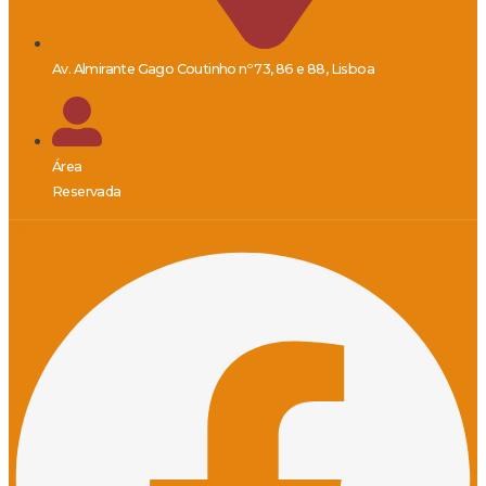
Av. Almirante Gago Coutinho nº 73, 86 e 88, Lisboa
Área
Reservada
Facebook