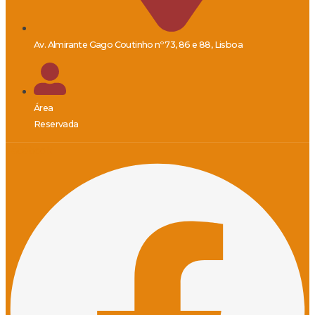
Av. Almirante Gago Coutinho nº 73, 86 e 88, Lisboa
Área
Reservada
Facebook