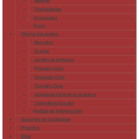
Galeria
Festividades
Protocolos
Press
Oferta Educativa
Berçário
Creche
Jardim de Infância
Primeiro Ciclo
Segundo Ciclo
Terceiro Ciclo
Atividades Extracurriculares
Calendário Escolar
Pedido de Informações
Garantia de Qualidade
Preçário
Blog