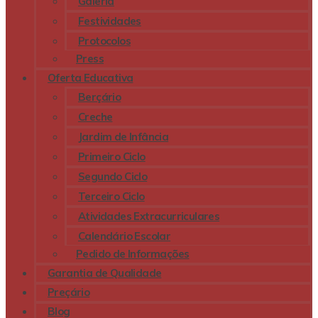
Galeria
Festividades
Protocolos
Press
Oferta Educativa
Berçário
Creche
Jardim de Infância
Primeiro Ciclo
Segundo Ciclo
Terceiro Ciclo
Atividades Extracurriculares
Calendário Escolar
Pedido de Informações
Garantia de Qualidade
Preçário
Blog