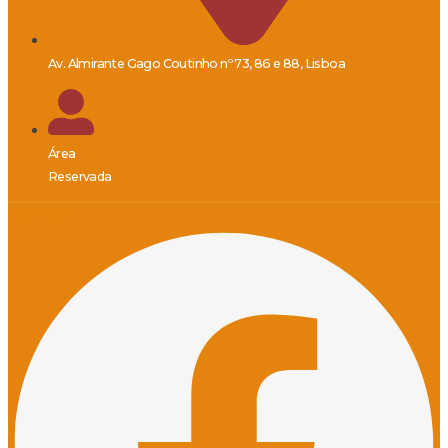
Av. Almirante Gago Coutinho nº 73, 86 e 88, Lisboa
Área
Reservada
Facebook