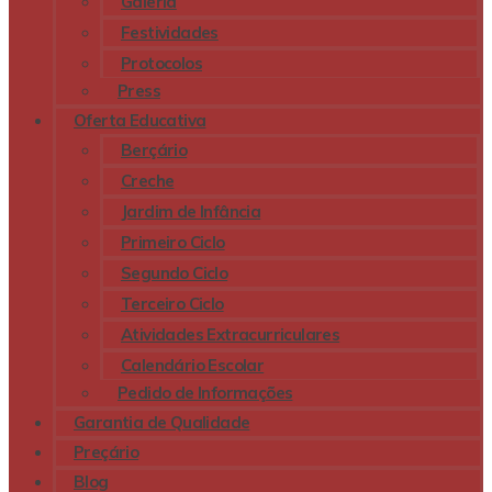
Galeria
Festividades
Protocolos
Press
Oferta Educativa
Berçário
Creche
Jardim de Infância
Primeiro Ciclo
Segundo Ciclo
Terceiro Ciclo
Atividades Extracurriculares
Calendário Escolar
Pedido de Informações
Garantia de Qualidade
Preçário
Blog