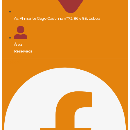
Av. Almirante Gago Coutinho nº 73, 86 e 88, Lisboa
Área
Reservada
Facebook