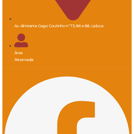
Av. Almirante Gago Coutinho nº 73, 86 e 88, Lisboa
Área
Reservada
Facebook