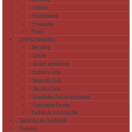
Galeria
Festividades
Protocolos
Press
Oferta Educativa
Berçário
Creche
Jardim de Infância
Primeiro Ciclo
Segundo Ciclo
Terceiro Ciclo
Atividades Extracurriculares
Calendário Escolar
Pedido de Informações
Garantia de Qualidade
Preçário