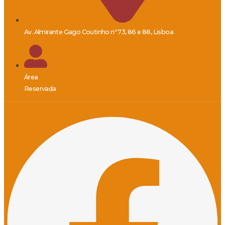
Av. Almirante Gago Coutinho nº 73, 86 e 88, Lisboa
Área
Reservada
Facebook