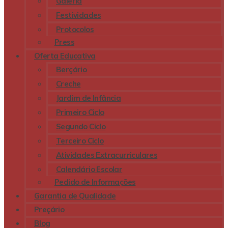
Galeria
Festividades
Protocolos
Press
Oferta Educativa
Berçário
Creche
Jardim de Infância
Primeiro Ciclo
Segundo Ciclo
Terceiro Ciclo
Atividades Extracurriculares
Calendário Escolar
Pedido de Informações
Garantia de Qualidade
Preçário
Blog