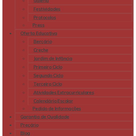
Galeria
Festividades
Protocolos
Press
Oferta Educativa
Berçário
Creche
Jardim de Infância
Primeiro Ciclo
Segundo Ciclo
Terceiro Ciclo
Atividades Extracurriculares
Calendário Escolar
Pedido de Informações
Garantia de Qualidade
Preçário
Blog