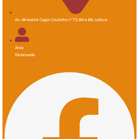
Av. Almirante Gago Coutinho nº 73, 86 e 88, Lisboa
Área
Reservada
Facebook