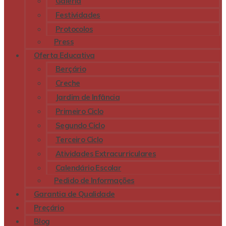
Galeria
Festividades
Protocolos
Press
Oferta Educativa
Berçário
Creche
Jardim de Infância
Primeiro Ciclo
Segundo Ciclo
Terceiro Ciclo
Atividades Extracurriculares
Calendário Escolar
Pedido de Informações
Garantia de Qualidade
Preçário
Blog