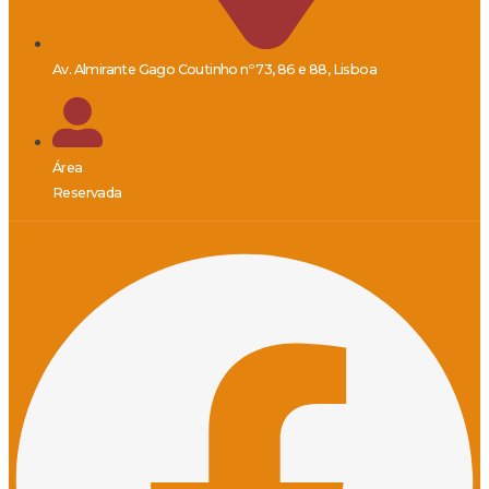
Av. Almirante Gago Coutinho nº 73, 86 e 88, Lisboa
Área
Reservada
Facebook