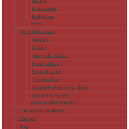
Galeria
Festividades
Protocolos
Press
Oferta Educativa
Berçário
Creche
Jardim de Infância
Primeiro Ciclo
Segundo Ciclo
Terceiro Ciclo
Atividades Extracurriculares
Calendário Escolar
Pedido de Informações
Garantia de Qualidade
Preçário
Blog