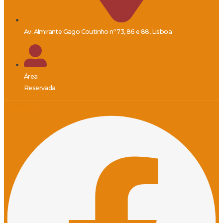
Av. Almirante Gago Coutinho nº 73, 86 e 88, Lisboa
Área
Reservada
Facebook