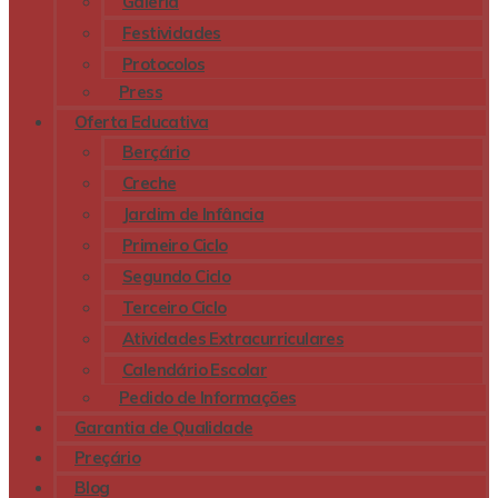
Galeria
Festividades
Protocolos
Press
Oferta Educativa
Berçário
Creche
Jardim de Infância
Primeiro Ciclo
Segundo Ciclo
Terceiro Ciclo
Atividades Extracurriculares
Calendário Escolar
Pedido de Informações
Garantia de Qualidade
Preçário
Blog