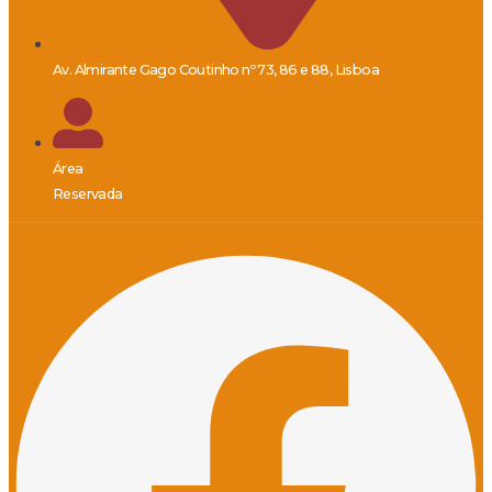
Av. Almirante Gago Coutinho nº 73, 86 e 88, Lisboa
Área
Reservada
Facebook