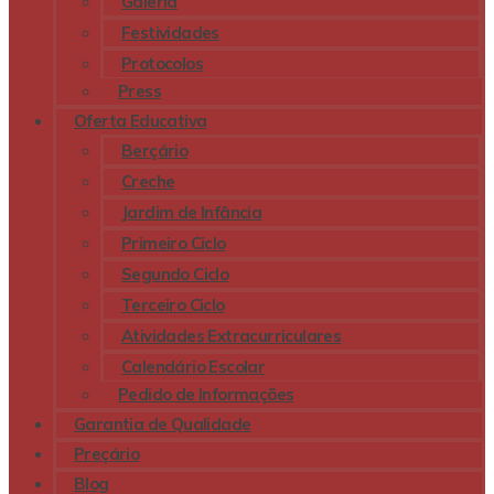
Galeria
Festividades
Protocolos
Press
Oferta Educativa
Berçário
Creche
Jardim de Infância
Primeiro Ciclo
Segundo Ciclo
Terceiro Ciclo
Atividades Extracurriculares
Calendário Escolar
Pedido de Informações
Garantia de Qualidade
Preçário
Blog