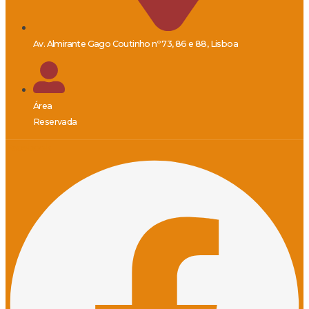
Av. Almirante Gago Coutinho nº 73, 86 e 88, Lisboa
Área
Reservada
Facebook