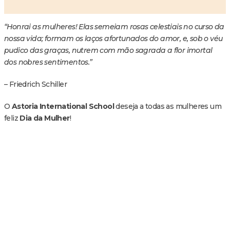
“Honrai as mulheres! Elas semeiam rosas celestiais no curso da
nossa vida; formam os laços afortunados do amor, e, sob o véu
pudico das graças, nutrem com mão sagrada a flor imortal
dos nobres sentimentos.”
– Friedrich Schiller
O
Astoria International School
deseja a todas as mulheres um
feliz
Dia da Mulher
!