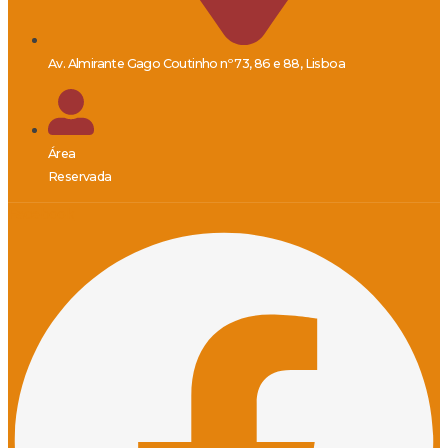
Av. Almirante Gago Coutinho nº 73, 86 e 88, Lisboa
Área
Reservada
Facebook