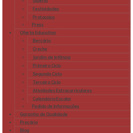
Galeria
Festividades
Protocolos
Press
Oferta Educativa
Berçário
Creche
Jardim de Infância
Primeiro Ciclo
Segundo Ciclo
Terceiro Ciclo
Atividades Extracurriculares
Calendário Escolar
Pedido de Informações
Garantia de Qualidade
Preçário
Blog