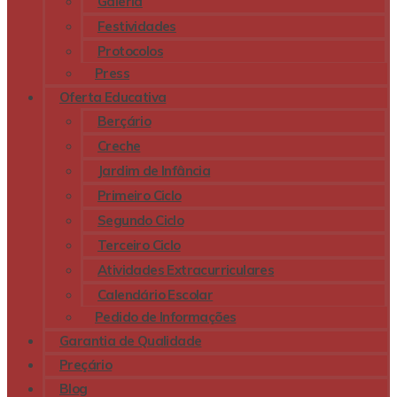
Galeria
Festividades
Protocolos
Press
Oferta Educativa
Berçário
Creche
Jardim de Infância
Primeiro Ciclo
Segundo Ciclo
Terceiro Ciclo
Atividades Extracurriculares
Calendário Escolar
Pedido de Informações
Garantia de Qualidade
Preçário
Blog