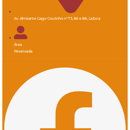
Av. Almirante Gago Coutinho nº 73, 86 e 88, Lisboa
Área
Reservada
Facebook