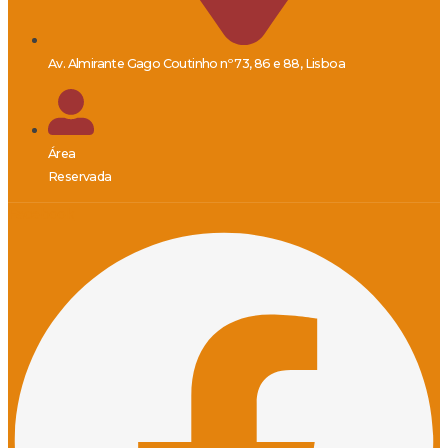
Av. Almirante Gago Coutinho nº 73, 86 e 88, Lisboa
Área
Reservada
Facebook