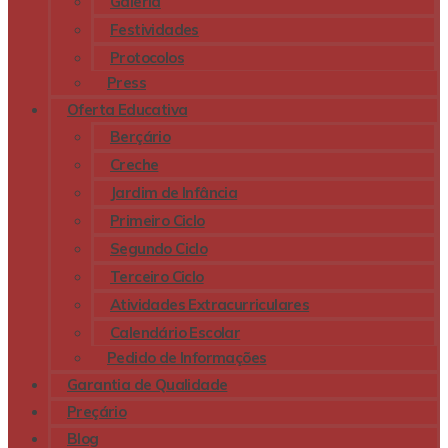
Galeria
Festividades
Protocolos
Press
Oferta Educativa
Berçário
Creche
Jardim de Infância
Primeiro Ciclo
Segundo Ciclo
Terceiro Ciclo
Atividades Extracurriculares
Calendário Escolar
Pedido de Informações
Garantia de Qualidade
Preçário
Blog