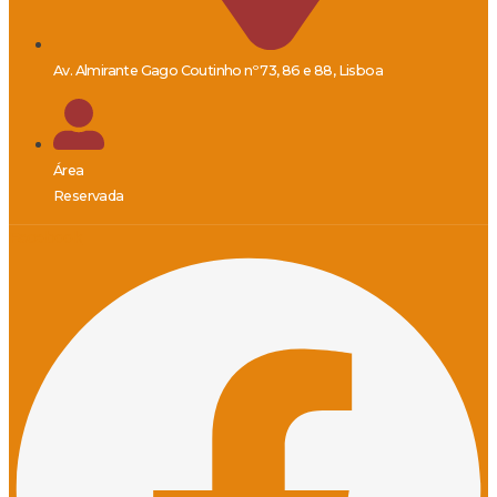
Av. Almirante Gago Coutinho nº 73, 86 e 88, Lisboa
Área
Reservada
Facebook