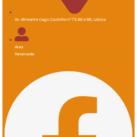
Av. Almirante Gago Coutinho nº 73, 86 e 88, Lisboa
Área
Reservada
Facebook