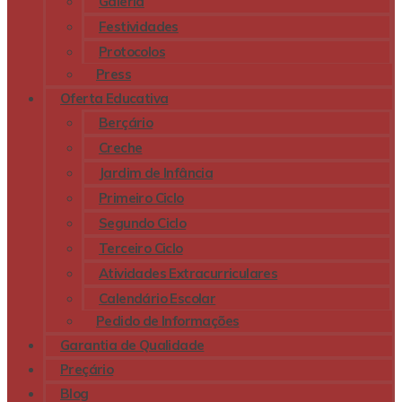
Galeria
Festividades
Protocolos
Press
Oferta Educativa
Berçário
Creche
Jardim de Infância
Primeiro Ciclo
Segundo Ciclo
Terceiro Ciclo
Atividades Extracurriculares
Calendário Escolar
Pedido de Informações
Garantia de Qualidade
Preçário
Blog