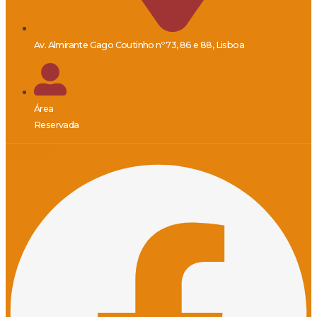
Av. Almirante Gago Coutinho nº 73, 86 e 88, Lisboa
Área
Reservada
Facebook