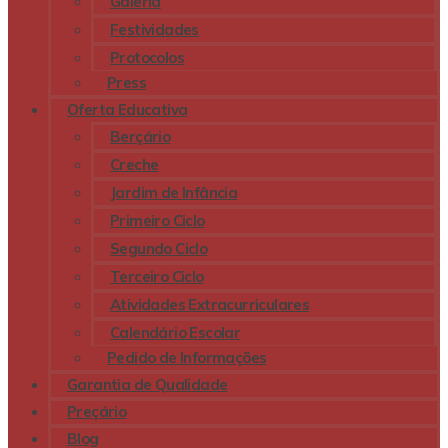
Galeria
Festividades
Protocolos
Press
Oferta Educativa
Berçário
Creche
Jardim de Infância
Primeiro Ciclo
Segundo Ciclo
Terceiro Ciclo
Atividades Extracurriculares
Calendário Escolar
Pedido de Informações
Garantia de Qualidade
Preçário
Blog