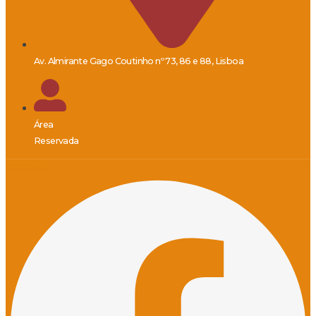
Av. Almirante Gago Coutinho nº 73, 86 e 88, Lisboa
Área
Reservada
Facebook