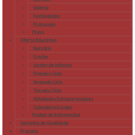
Galeria
Festividades
Protocolos
Press
Oferta Educativa
Berçário
Creche
Jardim de Infância
Primeiro Ciclo
Segundo Ciclo
Terceiro Ciclo
Atividades Extracurriculares
Calendário Escolar
Pedido de Informações
Garantia de Qualidade
Preçário