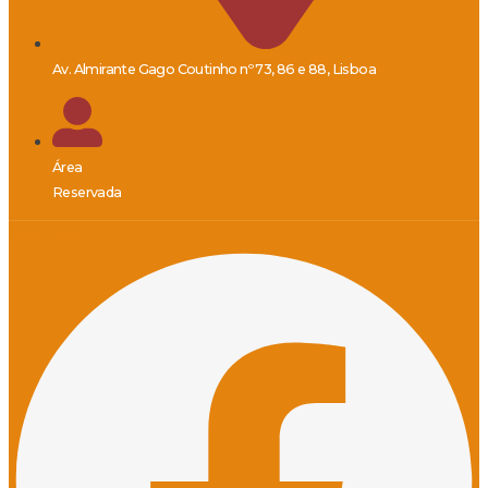
Av. Almirante Gago Coutinho nº 73, 86 e 88, Lisboa
Área
Reservada
Facebook