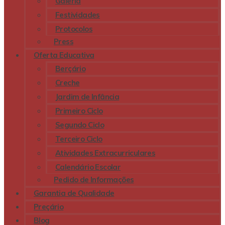
Galeria
Festividades
Protocolos
Press
Oferta Educativa
Berçário
Creche
Jardim de Infância
Primeiro Ciclo
Segundo Ciclo
Terceiro Ciclo
Atividades Extracurriculares
Calendário Escolar
Pedido de Informações
Garantia de Qualidade
Preçário
Blog