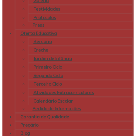
Galeria
Festividades
Protocolos
Press
Oferta Educativa
Berçário
Creche
Jardim de Infância
Primeiro Ciclo
Segundo Ciclo
Terceiro Ciclo
Atividades Extracurriculares
Calendário Escolar
Pedido de Informações
Garantia de Qualidade
Preçário
Blog