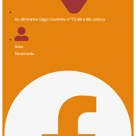
Av. Almirante Gago Coutinho nº 73, 86 e 88, Lisboa
Área
Reservada
Facebook