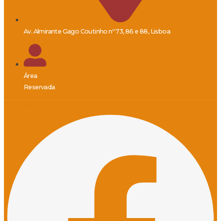
Av. Almirante Gago Coutinho nº 73, 86 e 88, Lisboa
Área
Reservada
Facebook