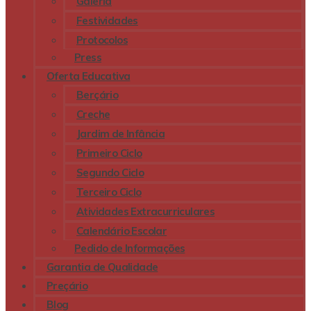
Galeria
Festividades
Protocolos
Press
Oferta Educativa
Berçário
Creche
Jardim de Infância
Primeiro Ciclo
Segundo Ciclo
Terceiro Ciclo
Atividades Extracurriculares
Calendário Escolar
Pedido de Informações
Garantia de Qualidade
Preçário
Blog