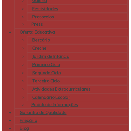
Galeria
Festividades
Protocolos
Press
Oferta Educativa
Berçário
Creche
Jardim de Infância
Primeiro Ciclo
Segundo Ciclo
Terceiro Ciclo
Atividades Extracurriculares
Calendário Escolar
Pedido de Informações
Garantia de Qualidade
Preçário
Blog