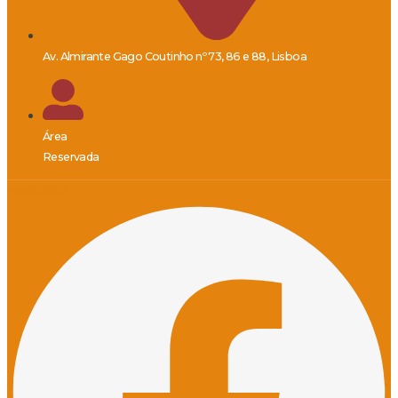
Av. Almirante Gago Coutinho nº 73, 86 e 88, Lisboa
Área
Reservada
Facebook