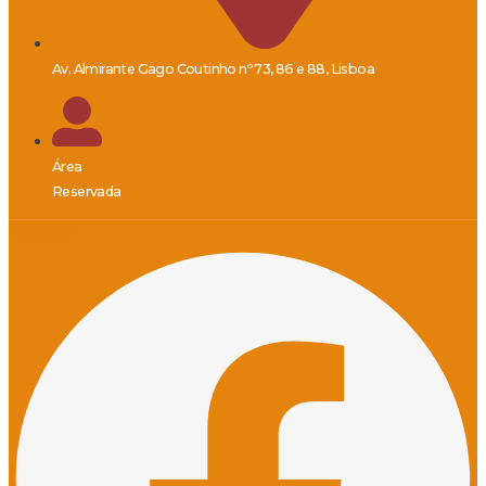
Av. Almirante Gago Coutinho nº 73, 86 e 88, Lisboa
Área
Reservada
Facebook