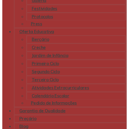
Galeria
Festividades
Protocolos
Press
Oferta Educativa
Berçário
Creche
Jardim de Infância
Primeiro Ciclo
Segundo Ciclo
Terceiro Ciclo
Atividades Extracurriculares
Calendário Escolar
Pedido de Informações
Garantia de Qualidade
Preçário
Blog