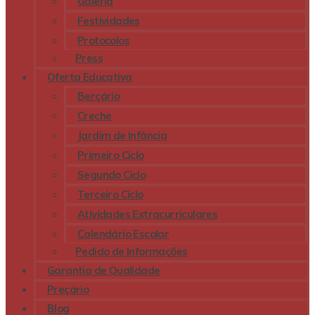
Galeria
Festividades
Protocolos
Press
Oferta Educativa
Berçário
Creche
Jardim de Infância
Primeiro Ciclo
Segundo Ciclo
Terceiro Ciclo
Atividades Extracurriculares
Calendário Escolar
Pedido de Informações
Garantia de Qualidade
Preçário
Blog