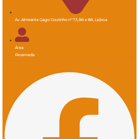
Av. Almirante Gago Coutinho nº 73, 86 e 88, Lisboa
Área
Reservada
Facebook