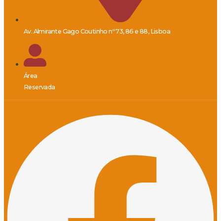
Av. Almirante Gago Coutinho nº 73, 86 e 88, Lisboa
Área
Reservada
Facebook