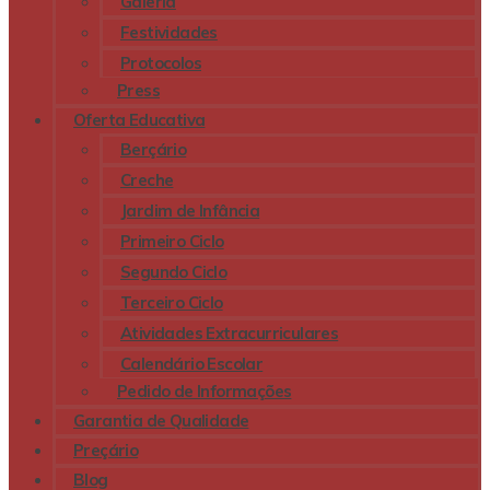
Galeria
Festividades
Protocolos
Press
Oferta Educativa
Berçário
Creche
Jardim de Infância
Primeiro Ciclo
Segundo Ciclo
Terceiro Ciclo
Atividades Extracurriculares
Calendário Escolar
Pedido de Informações
Garantia de Qualidade
Preçário
Blog