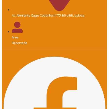
Av. Almirante Gago Coutinho nº 73, 86 e 88, Lisboa
Área
Reservada
Facebook