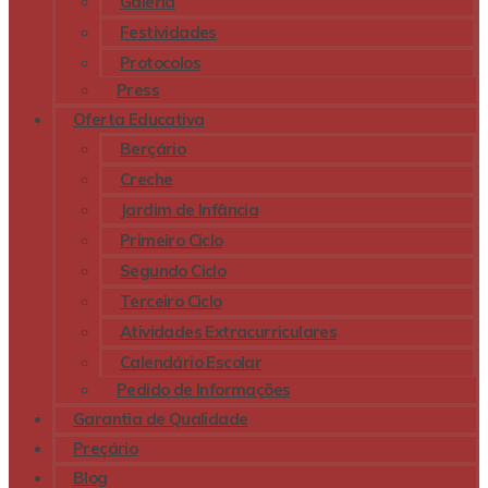
Galeria
Festividades
Protocolos
Press
Oferta Educativa
Berçário
Creche
Jardim de Infância
Primeiro Ciclo
Segundo Ciclo
Terceiro Ciclo
Atividades Extracurriculares
Calendário Escolar
Pedido de Informações
Garantia de Qualidade
Preçário
Blog