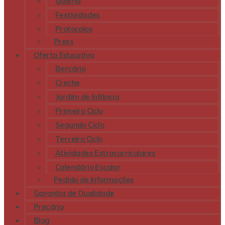
Galeria
Festividades
Protocolos
Press
Oferta Educativa
Berçário
Creche
Jardim de Infância
Primeiro Ciclo
Segundo Ciclo
Terceiro Ciclo
Atividades Extracurriculares
Calendário Escolar
Pedido de Informações
Garantia de Qualidade
Preçário
Blog