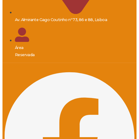
Av. Almirante Gago Coutinho nº 73, 86 e 88, Lisboa
Área
Reservada
Facebook