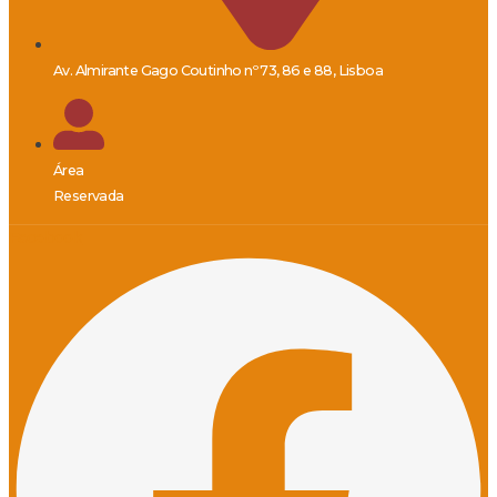
Av. Almirante Gago Coutinho nº 73, 86 e 88, Lisboa
Área
Reservada
Facebook