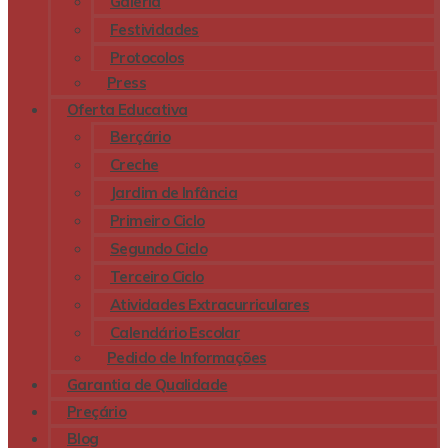
Galeria
Festividades
Protocolos
Press
Oferta Educativa
Berçário
Creche
Jardim de Infância
Primeiro Ciclo
Segundo Ciclo
Terceiro Ciclo
Atividades Extracurriculares
Calendário Escolar
Pedido de Informações
Garantia de Qualidade
Preçário
Blog