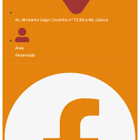
Av. Almirante Gago Coutinho nº 73, 86 e 88, Lisboa
Área
Reservada
Facebook