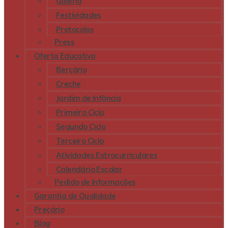
Galeria
Festividades
Protocolos
Press
Oferta Educativa
Berçário
Creche
Jardim de Infância
Primeiro Ciclo
Segundo Ciclo
Terceiro Ciclo
Atividades Extracurriculares
Calendário Escolar
Pedido de Informações
Garantia de Qualidade
Preçário
Blog