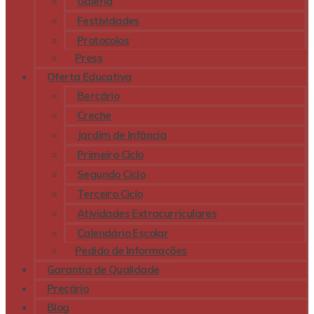
Galeria
Festividades
Protocolos
Press
Oferta Educativa
Berçário
Creche
Jardim de Infância
Primeiro Ciclo
Segundo Ciclo
Terceiro Ciclo
Atividades Extracurriculares
Calendário Escolar
Pedido de Informações
Garantia de Qualidade
Preçário
Blog