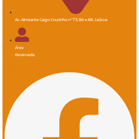
Av. Almirante Gago Coutinho nº 73, 86 e 88, Lisboa
Área
Reservada
Facebook