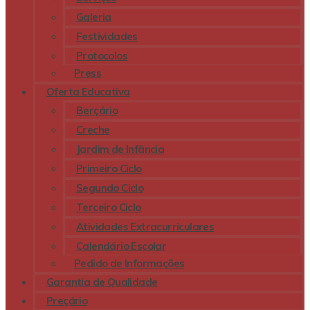
Galeria
Festividades
Protocolos
Press
Oferta Educativa
Berçário
Creche
Jardim de Infância
Primeiro Ciclo
Segundo Ciclo
Terceiro Ciclo
Atividades Extracurriculares
Calendário Escolar
Pedido de Informações
Garantia de Qualidade
Preçário