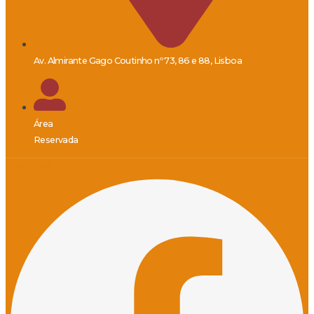
Av. Almirante Gago Coutinho nº 73, 86 e 88, Lisboa
Área
Reservada
Facebook