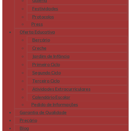
Galeria
Festividades
Protocolos
Press
Oferta Educativa
Berçário
Creche
Jardim de Infância
Primeiro Ciclo
Segundo Ciclo
Terceiro Ciclo
Atividades Extracurriculares
Calendário Escolar
Pedido de Informações
Garantia de Qualidade
Preçário
Blog