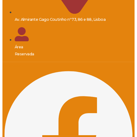
Av. Almirante Gago Coutinho nº 73, 86 e 88, Lisboa
Área
Reservada
Facebook